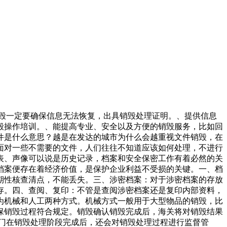
销毁一定要确保信息无法恢复，出具销毁处理证明。、提供信息
毁操作培训。、能提高专业、安全以及方便的销毁服务，比如回
件是什么意思？越是在发达的城市为什么会越重视文件销毁，在
面对一些不需要的文件，人们往往不知道应该如何处理，不进行
表、声像可以说是历史记录，档案和安全保密工作有着必然的关
档案便存在着经济价值，是保护企业利益不受损的关键。一、档
期性核查清点，不能丢失。三、涉密档案：对于涉密档案的存放
存。四、查阅、复印：不管是查阅涉密档案还是复印内部资料，
为机械和人工两种方式。机械方式一般用于大型物品的销毁，比
保销毁过程符合规定。销毁确认销毁完成后，海关将对销毁结果
门在销毁处理阶段完成后，还会对销毁处理过程进行监督管