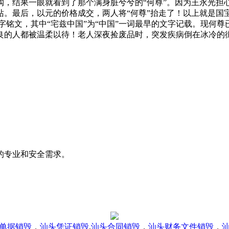
购，结果一眼就看到了那个满身脏兮兮的“何尊”。因为王永光担
。最后，以元的价格成交，两人将“何尊”抬走了！以上就是国宝
、字铭文，其中“宅兹中国”为“中国”一词最早的文字记载。现
良的人都被温柔以待！老人深夜捡废品时，突发疾病倒在冰冷的
的专业和安全需求。
单据销毁
，
汕头凭证销毁
,
汕头合同销毁
，
汕头财务文件销毁
，