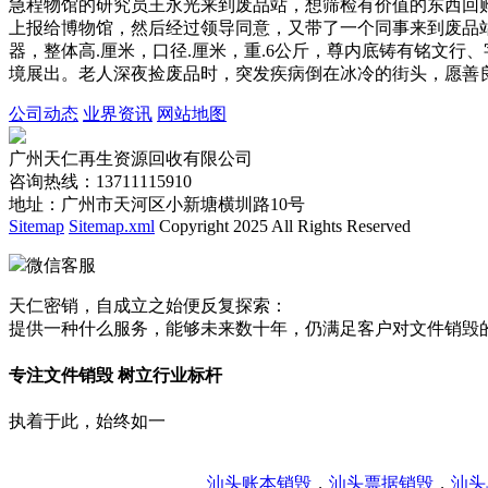
急程物馆的研究员王永光来到废品站，想筛检有价值的东西回
上报给博物馆，然后经过领导同意，又带了一个同事来到废品站
器，整体高.厘米，口径.厘米，重.6公斤，尊内底铸有铭文行
境展出。老人深夜捡废品时，突发疾病倒在冰冷的街头，愿善
公司动态
业界资讯
网站地图
广州天仁再生资源回收有限公司
咨询热线：13711115910
地址：广州市天河区小新塘横圳路10号
Sitemap
Sitemap.xml
Copyright 2025 All Rights Reserved
微信客服
天仁密销，自成立之始便反复探索：
提供一种什么服务，能够未来数十年，仍满足客户对文件销毁
专注文件销毁 树立行业标杆
执着于此，始终如一
汕头账本销毁
，
汕头票据销毁
，
汕头