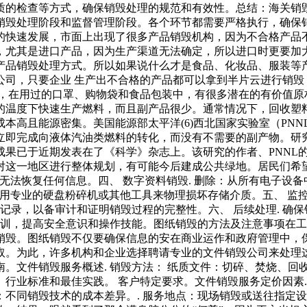
质的检查等方式，确保销毁处理的规范和有效性。总结：海关销
销毁处理阶段和监督管理阶段。各个环节都需要严格执行，确保
的快速发展，市面上出现了很多产品销毁机构，因为不合格产品不
，尤其是进口产品，因为生产渠道无法确定，所以进口时更要加
产品销毁处理方式。所以如果说什么才是食品、化妆品、服装等
公司，只要企业 生产出不合格的产品都可以拿到半片云进行销毁
知，在用过的口罩、购物袋和食品包装中，有很多潜在的有价值原
的温度下快速生产燃料，而且副产品很少。通常情况下，回收塑料
本高且能源密集。美国能源部太平洋(6)西北国家实验室（PN
立即完成向液体汽油类燃料的转化，而没有不需要的副产物。研
近期发表在了《科学》杂志上。该研究的作者、PNNL的化学家Oliv
对这一地区进行整体规划，有可能今后建成公共绿地。居民们希
，无法恢复任何信息。四、 数字资料销毁. 删除：从所有电子设
 使用专业的硬盘粉碎机或其他工具来物理损坏存储介质。五、 监控
记录，以备审计和证明销毁过程的完整性。六、 后续处理. 确保
培训，提高安全意识和操作技能。图纸销毁的方法及注意事项在
销毁。图纸销毁不仅要确保信息的安在商业运作和政府管理中，
取。为此，许多机构和企业选择聘请专业的文件销毁公司来处理
。文件销毁服务概述. 销毁方法： 纸质文件：切碎、焚烧、回收
。 行业标准和最佳实践。 客户特定要求。文件销毁服务定价因素
：不同销毁技术的成本差异。. 服务地点：现场销毁或送往指定设