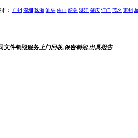
城市：
广州
深圳
珠海
汕头
佛山
韶关
湛江
肇庆
江门
茂名
惠州
公司文件销毁服务
上门回收,保密销毁,出具报告