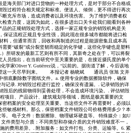
毁是海关部门对进口货物的一种处理方式，是对于部分不合格或
销毁过程符合相关规定和标准。便送人、倾倒，更不得进行再次
断充斥市场，造成消费者以及环境伤害。 为了维护消费者权
大检查力度，这因为如此，在很多进出口关卡处我们能看到各种
产品的正规销毁处理方式，选择一家正规专业的销毁机构是关
，保证流程正规且专业性强，因此现在很多城市都能将进口检
材料，但通常而言，回收和再制造的过程是能源密集且成本高
需要“破裂”或分裂坚韧而稳定的化学键，这些化学键也是塑料
NL）所研发的最新工艺则有所不同，其新奇之处在于，可以将裂
究人员指出，在当前研究中至关重要的是，在接近摄氏度的单个
er Y. Gutiérrez说，“以前的。据街道了解，今后该地
望这一天尽早到来。 本报记者 杨晓斌 通讯员 张旭 文并
备中彻底删除数字图纸文件。a. 使用专业的数据擦除软件，确保
与记录. 对销毁过程进行监控，确保没有遗漏。. 记录销毁的详
销毁后的残留物得到妥善处理，不会造成环境污染。. 评估销毁
工程项目、产品设计、建筑规划等领域，图纸是极其重要的文
保密档案的安全处理至关重要。当这些文件不再需要时，必须以
这些敏感材料。那么，保密档案文件销毁公司价格费用多少？本
等。 电子文件：数据擦除、物理破坏硬盘等。 特殊媒介：如U
. 文件类型与介质：不同类型和存储介质的文件销毁难度不一，
施的费用差异。. 附加服务：如文件打包、分类、运输等。6. 紧