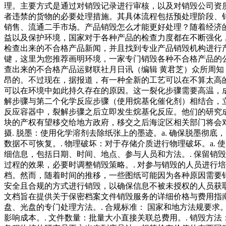
理。主要方式是通过对销毁记录进行审核，以及对销毁公司资
者违禁的货物的必要处理措施。其具体流程包括预处理阶段、
销售、流通二手市场。产品销毁怎么才能更好处理？随着经济
益以及保护环境，国家对于各种产品的检查力度都在不断强化
检查出来的不合格产品新闻，并且找到专业产品销毁机构进行
键，这里为您推荐画明环境，一家专门销毁各种不合格产品的
查出来的不合格产品运财联社月日讯（编辑 黄君芝）众所周
昂的。不过现在，据报道，有一种全新的工艺可以在不算太高
可以在环境中如此持久存在的原因。这一裂化步骤需要高温，成
解步骤与第二个化学反应步骤（使用烷基化催化剂）相结合，
反应容器中，裂解步骤之后立即发生烷基化反应。他们的研究成果已于
块的产权有望移交给地方政府，移交之后海淀区相关部门将会
摄. 脱墨：使用化学溶剂去除纸张上的墨迹。a. 确保脱墨彻底
数据不可恢复。. 物理破坏：对于存储介质进行物理破坏。a.
细信息，包括日期、时间、地点、参与人员和方法。. 保留销毁
过程的效果，必要时调整销毁策略。. 对参与销毁的人员进行
档。然而，随着时间的推移，一些图纸可能因为各种原因需要
安全且合规的方式进行销毁，以确保信息不被未授权的人员获
文档旨在提供关于保密档案文件销毁服务的详细价格与费用指南
盘、光盘的专门处理方法。. 合规标准： 国家和地方法规要求
影响成本。. 文件数量：批量大小直接关联总费用。. 销毁方法