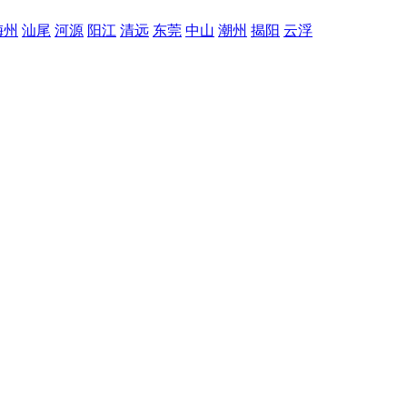
梅州
汕尾
河源
阳江
清远
东莞
中山
潮州
揭阳
云浮