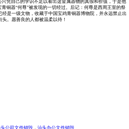
心只凭自己的学识不足以看出这金属器物的真假和价值，于是他
青铜器“何尊”被发现的一切经过。后记：何尊是西周王室的祭
何尊已经是一级文物，收藏于中国宝鸡青铜器博物院，并永远禁止出
街头。愿善良的人都被温柔以待！
汕头公司文件销毁
，
汕头办公文件销毁