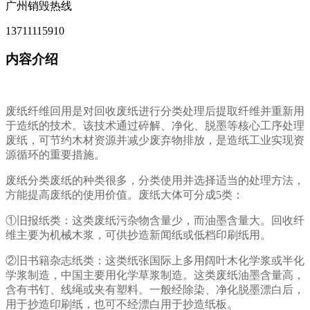
广州销毁热线
13711115910
内容介绍
废纸纤维回用是对回收废纸进行分类处理后提取纤维并重新用
于造纸的技术。该技术通过碎解、净化、脱墨等核心工序处理
废纸，可节约木材资源并减少废弃物排放，是造纸工业实现资
源循环的重要措施。
废纸分类废纸的种类很多，分类使用并选择适当的处理方法，
方能提高废纸的使用价值。废纸大体可分成5类：
①旧报纸类：这类废纸污杂物含量少，而油墨含量大。回收纤
维主要为机械木浆，可供抄造新闻纸或低档印刷纸用。
②旧书籍杂志纸类：这类纸张国际上多用阔叶木化学浆或半化
学浆制造，中国主要用化学草浆制造。这类废纸油墨含量高，
含有书钉、线绳或夹有塑料。一般经除染、净化脱墨漂白后，
用于抄造印刷纸，也可不经漂白用于抄造纸板。