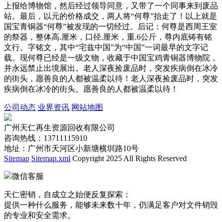
上报给博物馆，然后经过领导同意，又带了一个同事来到废品
站。最后，以元的价格成交，两人将“何尊”抬走了！以上就是
国宝青铜器“何尊”被发现的一切经过。后记：何尊是西周王室
的祭器，整体高.厘米，口径.厘米，重.6公斤，尊内底铸有铭
文行、字铭文，其中“宅兹中国”为“中国”一词最早的文字记
载。现何尊已经是一级文物，收藏于中国宝鸡青铜器博物院，
并永远禁止出境展出。老人深夜捡废品时，突发疾病倒在冰冷
的街头，愿善良的人都被温柔以待！老人深夜捡废品时，突发
疾病倒在冰冷的街头。愿善良的人都被温柔以待！
公司动态
业界资讯
网站地图
广州天仁再生资源回收有限公司
咨询热线：13711115910
地址：广州市天河区小新塘横圳路10号
Sitemap
Sitemap.xml
Copyright 2025 All Rights Reserved
微信客服
天仁密销，自成立之始便反复探索：
提供一种什么服务，能够未来数十年，仍满足客户对文件销毁
的专业和安全需求。