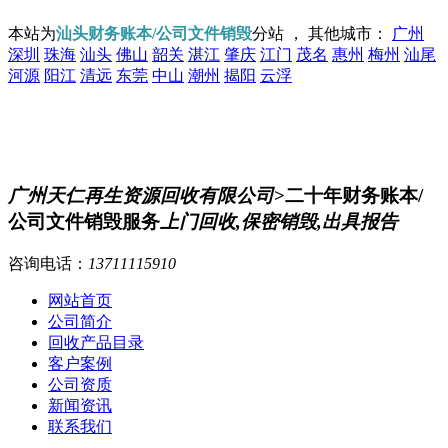
本站为
汕头财务账本/公司文件销毁
分站 ， 其他城市：
广州
深圳
珠海
汕头
佛山
韶关
湛江
肇庆
江门
茂名
惠州
梅州
汕尾
河源
阳江
清远
东莞
中山
潮州
揭阳
云浮
广州天仁再生资源回收有限公司
>二十年财务账本/
公司文件销毁服务
上门回收,保密销毁,出具报告
咨询电话：
13711115910
网站首页
公司简介
回收产品目录
客户案例
公司资质
新闻资讯
联系我们