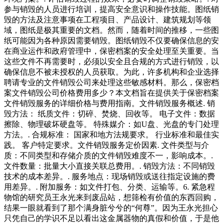
参与销毁的人员进行培训，提高安全意识和操作技能。图纸销
毁的方法及注意事项在工程项目、产品设计、建筑规划等领
域，图纸是极其重要的文档。然而，随着时间的推移，一些图
纸可能因为各种原因需要销毁。图纸销毁不仅要确保信息的安
在商业运作和政府管理中，保密档案的安全处理至关重要。当
这些文件不再需要时，必须以安全且合规的方式进行销毁，以
确保信息不被未授权的人员获取。为此，许多机构和企业选择
聘请专业的文件销毁公司来处理这些敏感材料。那么，保密档
案文件销毁公司价格费用多少？本文档旨在提供关于保密档案
文件销毁服务的详细价格与费用指南。文件销毁服务概述. 销
毁方法： 纸质文件：切碎、焚烧、回收等。 电子文件：数据
擦除、物理破坏硬盘等。 特殊媒介：如U盘、光盘的专门处理
方法。. 合规标准： 国家和地方法规要求。 行业标准和最佳实
践。 客户特定要求。文件销毁服务定价因素. 文件类型与介
质：不同类型和存储介质的文件销毁难度不一，影响成本。.
文件数量：批量大小直接关联总费用。. 销毁方法：不同销毁
技术的成本差异。. 服务地点：现场销毁或送往指定设施的费
用差异。. 附加服务：如文件打包、分类、运输等。6. 紧急程
物馆的研究员王永光来到废品站，想筛检有价值的东西回购，
结果一眼就看到了那个满身脏兮兮的“何尊”。因为王永光担心
只凭自己的学识不足以看出这金属器物的真假和价值，于是他