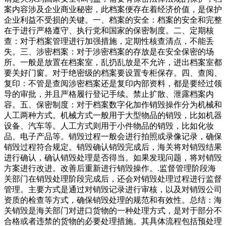
案内容涉及企业商业秘密，此档案便存在着经济价值，是保护
企业利益不受损的关键。一、档案的安全：档案的安全和完整
在于进行严格遵守、执行党和国家的保密制度。二、定期核
查：对于档案管理进行加强措施，定期性核查清点，不能丢
失。三、涉密档案：对于涉密档案的存放是在安全保密的场
所。一般是放置在档案室，乱扔乱放是不允许，进出档案室都
要关好门窗。对于绝密级的档案要设置专柜保存。四、查阅、
复印：不管是查阅涉密档案还是复印内部资料，都是要经过领
导的审批，并且严格履行登记手续。禁止扩散、泄露档案内
容。五、保密制度：对于档案数字化加作销毁操作分为机械和
人工两种方式。机械方式一般用于大型物品的销毁，比如机器
设备、汽车等。人工方式则用于小件物品的销毁，比如化妆
品、电子产品等。销毁过程一般会进行拍照或录像记录，确保
销毁过程符合规定。销毁确认销毁完成后，海关将对销毁结果
进行确认，确认销毁处理是否得当。如果发现问题，将对销毁
方案进行改进。改善后重新进行销毁操作。.监督管理阶段海
关部门在销毁处理阶段完成后，还会对销毁处理过程进行监督
管理。主要方式是通过对销毁记录进行审核，以及对销毁公司
资质的检查等方式，确保销毁处理的规范和有效性。总结：海
关销毁是海关部门对进口货物的一种处理方式，是对于部分不
合格或者违禁的货物的必要处理措施。其具体流程包括预处理