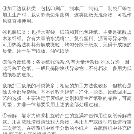
③加工边废料类：包括印刷厂、制本厂、制箱厂、制袋厂等在
加工生产时，裁切剩余边角废料。这类废纸无混杂物，可视作
原浆直接使用。
④包装纸类：包括水泥袋、纸箱和其他包装纸。主要是硫酸盐
木浆纤维。含有大量的水泥粉尘、复合塑料、沥青等异杂物，
可用热熔法将其分解成微粒，均匀分散于纸浆，无碍于成纸的
质量。用于生产纸板、油毡纸等。
⑤混合废纸类：各类纸张混杂,含有大量污杂物,难以分选，因
此习称五色纸。一般只拣除块状异杂物，不分档次，多用为低
档纸板的底浆。
废纸加工废纸的种类繁多，相应的加工方法也较多，但核心是
除去全部异杂物。基本过程为碎解－净化－脱墨。废纸回用工
艺的选择，主要决定于废纸的类别和所生产纸张的品种，可简
可繁，并非一律都要采用上述的全部处理过程。
①碎解：靠水力碎浆机旋转产生的旋涡冲击作用使废纸碎解成
浆。用高浓除渣器清除粗大杂物，再用孔型或缝型筛板进行第
二次筛选。在碎浆机中难于分散的小纸片，在疏解机中补充碎