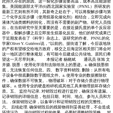
此持久存在的原因。这一裂化步骤需要高温，成本高且能源密
集。美国能源部太平洋(6)西北国家实验室（PNNL）所研发的
最新工艺则有所不同，其新奇之处在于，可以将裂解步骤与第
二个化学反应步骤（使用烷基化催化剂）相结合，立即完成向
液体汽油类燃料的转化，而没有不需要的副产物。研究人员指
出，在当前研究中至关重要的是，在接近摄氏度的单个反应容
器中，裂解步骤之后立即发生烷基化反应。他们的研究成果已
于近期发表在了《科学》杂志上。该研究的作者、PNNL的化
学家Oliver Y. Gutiérrez说，“以前的。据街道了解，今后该地块
的产权有望移交给地方政府，移交之后海淀区相关部门将会对
这一地区进行整体规划，有可能今后建成公共绿地。居民们希
望这一天尽早到来。 本报记者 杨晓斌 通讯员 张旭 文
并摄. 脱墨：使用化学溶剂去除纸张上的墨迹。a. 确保脱墨彻
底，无法恢复任何信息。四、 数字资料销毁. 删除：从所有电
子设备中彻底删除数字图纸文件。a. 使用专业的数据擦除软
件，确保数据不可恢复。. 物理破坏：对于存储介质进行物理
破坏。a. 使用专业的硬盘粉碎机或其他工具来物理损坏存储介
质。五、 监控与记录. 对销毁过程进行监控，确保没有遗漏。.
记录销毁的详细信息，包括日期、时间、地点、参与人员和方
法。. 保留销毁记录，以备审计和证明销毁过程的完整性。
六、 后续处理. 确保销毁后的残留物得到妥善处理，不会造成
环境污染。. 评估销毁过程的效果，必要时调整销毁策略。. 对