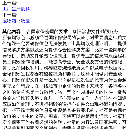
上一篇:
工厂生产废料
下一篇:
废纸箱书纸皮
其他内容
： 合国家保密局的要求，废旧涉密文件销毁服务，
所有销毁色比必须经过国家保密局的认证，对重要信息纸质文
件销毁一定要确保信息无法恢复，出具销毁处理证明。、提供
信息解决方案以及还有提供综合性解决方案，比如一些简单的
碎纸机、协助文件销毁管理制度，提供专业的信息销毁流程和
员工销毁操作培训。、能提高专业、安全以及方便的销毁服
务，比如回收利用，粉碎或者烧毁纸质文件以及电子数据等。
全场销毁过程都要有监控视频和照片，这样才能做到安全放
心。销毁保密文件是什么意思？越是在发达的城市为什么会越
重视文件销毁，在一线城市中企业的数量本来就多，各行各业
之间的竞争也是十分激烈，当一些文件越堆越多的时候，常常
会令人们比较头疼，面对一些不需要的文件，人们往往不知道
应该如何处理，不进行销毁的话担心文件会出现外漏的情况，
把一些不该泄漏的信息案销毁是具备着要求的，档案是有保存
价值的，其中的文字、图表、声像可以说是历史记录，档案和
安全保密工作有着必然的关联，档案的内容涉及国家秘密，可
谓是关系到国家安全和利益，需要有保密法律法规的保护，档