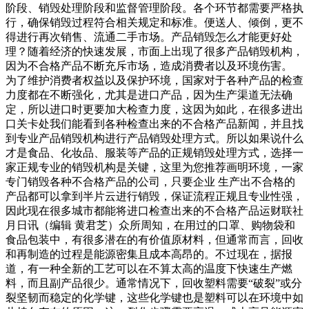
阶段、销毁处理阶段和监督管理阶段。各个环节都需要严格执
行，确保销毁过程符合相关规定和标准。便送人、倾倒，更不
得进行再次销售、流通二手市场。产品销毁怎么才能更好处
理？随着经济的快速发展，市面上出现了很多产品销毁机构，
因为不合格产品不断充斥市场，造成消费者以及环境伤害。
为了维护消费者权益以及保护环境，国家对于各种产品的检查
力度都在不断强化，尤其是进口产品，因为生产渠道无法确
定，所以进口时更要加大检查力度，这因为如此，在很多进出
口关卡处我们能看到各种检查出来的不合格产品新闻，并且找
到专业产品销毁机构进行产品销毁处理方式。所以如果说什么
才是食品、化妆品、服装等产品的正规销毁处理方式，选择一
家正规专业的销毁机构是关键，这里为您推荐画明环境，一家
专门销毁各种不合格产品的公司，只要企业 生产出不合格的
产品都可以拿到半片云进行销毁，保证流程正规且专业性强，
因此现在很多城市都能将进口检查出来的不合格产品运财联社
月日讯（编辑 黄君芝）众所周知，在用过的口罩、购物袋和
食品包装中，有很多潜在的有价值原材料，但通常而言，回收
和再制造的过程是能源密集且成本高昂的。不过现在，据报
道，有一种全新的工艺可以在不算太高的温度下快速生产燃
料，而且副产品很少。通常情况下，回收塑料需要“破裂”或分
裂坚韧而稳定的化学键，这些化学键也是塑料可以在环境中如