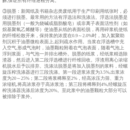
解,保证所有纤维逐根分离。
③脱墨：新闻纸及书籍杂志类废纸用于生产印刷用纸张时，必
须进行脱墨。最常用的方法有浮选法和洗涤法。浮选法脱墨是
用脱墨剂（一般为烧碱或脂肪酸皂）或非离子表面活性剂（如
烷基聚氧乙烯醚等）使油墨从纸的表面松脱，再用碎浆机使纸
的纤维松散开来，保持浆的浓度在0.9～2.0%时，加入絮聚助
剂沉积于油墨微粒表面上,起到疏水作用。当浆在浮选槽中充
入空气,形成气泡时，油墨颗粒附着在气泡表面，随着气泡上
浮到浆面，与气泡一并排出槽外。脱墨的纸浆，经纸浆精选除
渣器，然后进入第二段浮选槽进行纤维回收。浮渣用离心浓缩
机脱水后予以排弃。洗涤法脱墨是将加入脱墨剂的浆料，经螺
旋压榨洗涤器进行三段洗涤。第一段进浆浓度为3.5%,出浆浓
度为20～25%；第二段将浆稀释至2%，经高浓压力筛、重力
浓缩机,将高浓浆存于高浓浆池；第三段将稀释到4%,经螺旋压
榨洗涤器洗涤后浓度为20%。至此浆中的油墨颗粒大部分可以
被排除于浆外。