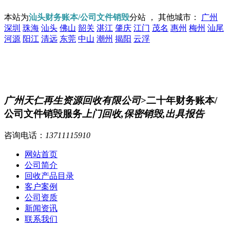
本站为
汕头财务账本/公司文件销毁
分站 ， 其他城市：
广州
深圳
珠海
汕头
佛山
韶关
湛江
肇庆
江门
茂名
惠州
梅州
汕尾
河源
阳江
清远
东莞
中山
潮州
揭阳
云浮
广州天仁再生资源回收有限公司
>二十年财务账本/
公司文件销毁服务
上门回收,保密销毁,出具报告
咨询电话：
13711115910
网站首页
公司简介
回收产品目录
客户案例
公司资质
新闻资讯
联系我们