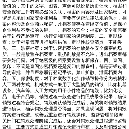
价值的，其中的文字、图表、声像可以说是历史记录，档案和
安全保密工作有着必然的关联，档案的内容涉及国家秘密，可
谓是关系到国家安全和利益，需要有保密法律法规的保护，档
案内容涉及企业商业秘密，此档案便存在着经济价值，是保护
企业利益不受损的关键。一、档案的安全：档案的安全和完整
在于进行严格遵守、执行党和国家的保密制度。二、定期核
查：对于档案管理进行加强措施，定期性核查清点，不能丢
失。三、涉密档案：对于涉密档案的存放是在安全保密的场
所。一般是放置在档案室，乱扔乱放是不允许，进出档案室都
要关好门窗。对于绝密级的档案要设置专柜保存。四、查阅、
复印：不管是查阅涉密档案还是复印内部资料，都是要经过领
导的审批，并且严格履行登记手续。禁止扩散、泄露档案内
容。五、保密制度：对于档案数字化加作销毁操作分为机械和
人工两种方式。机械方式一般用于大型物品的销毁，比如机器
设备、汽车等。人工方式则用于小件物品的销毁，比如化妆
品、电子产品等。销毁过程一般会进行拍照或录像记录，确保
销毁过程符合规定。销毁确认销毁完成后，海关将对销毁结果
进行确认，确认销毁处理是否得当。如果发现问题，将对销毁
方案进行改进。改善后重新进行销毁操作。.监督管理阶段海
关部门在销毁处理阶段完成后，还会对销毁处理过程进行监督
管理。主要方式是通过对销毁记录进行审核，以及对销毁公司