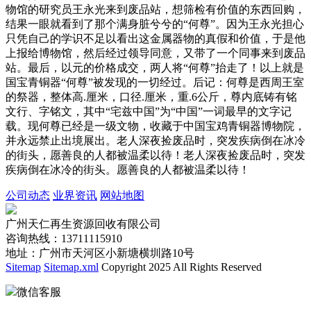
物馆的研究员王永光来到废品站，想筛检有价值的东西回购，
结果一眼就看到了那个满身脏兮兮的“何尊”。因为王永光担心
只凭自己的学识不足以看出这金属器物的真假和价值，于是他
上报给博物馆，然后经过领导同意，又带了一个同事来到废品
站。最后，以元的价格成交，两人将“何尊”抬走了！以上就是
国宝青铜器“何尊”被发现的一切经过。后记：何尊是西周王室
的祭器，整体高.厘米，口径.厘米，重.6公斤，尊内底铸有铭
文行、字铭文，其中“宅兹中国”为“中国”一词最早的文字记
载。现何尊已经是一级文物，收藏于中国宝鸡青铜器博物院，
并永远禁止出境展出。老人深夜捡废品时，突发疾病倒在冰冷
的街头，愿善良的人都被温柔以待！老人深夜捡废品时，突发
疾病倒在冰冷的街头。愿善良的人都被温柔以待！
公司动态
业界资讯
网站地图
广州天仁再生资源回收有限公司
咨询热线：13711115910
地址：广州市天河区小新塘横圳路10号
Sitemap
Sitemap.xml
Copyright 2025 All Rights Reserved
微信客服