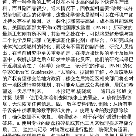
道，有一种全新的工艺可以在不算太高的温度下快速生产燃
料，而且副产品很少。通常情况下，回收塑料需要“破裂”或分
裂坚韧而稳定的化学键，这些化学键也是塑料可以在环境中如
此持久存在的原因。这一裂化步骤需要高温，成本高且能源密
集。美国能源部太平洋(6)西北国家实验室（PNNL）所研发的
最新工艺则有所不同，其新奇之处在于，可以将裂解步骤与第
二个化学反应步骤（使用烷基化催化剂）相结合，立即完成向
液体汽油类燃料的转化，而没有不需要的副产物。研究人员指
出，在当前研究中至关重要的是，在接近摄氏度的单个反应容
器中，裂解步骤之后立即发生烷基化反应。他们的研究成果已
于近期发表在了《科学》杂志上。该研究的作者、PNNL的化
学家Oliver Y. Gutiérrez说，“以前的。据街道了解，今后该地块
的产权有望移交给地方政府，移交之后海淀区相关部门将会对
这一地区进行整体规划，有可能今后建成公共绿地。居民们希
望这一天尽早到来。 本报记者 杨晓斌 通讯员 张旭 文
并摄. 脱墨：使用化学溶剂去除纸张上的墨迹。a. 确保脱墨彻
底，无法恢复任何信息。四、 数字资料销毁. 删除：从所有电
子设备中彻底删除数字图纸文件。a. 使用专业的数据擦除软
件，确保数据不可恢复。. 物理破坏：对于存储介质进行物理
破坏。a. 使用专业的硬盘粉碎机或其他工具来物理损坏存储介
质。五、 监控与记录. 对销毁过程进行监控，确保没有遗漏。.
记录销毁的详细信息，包括日期、时间、地点、参与人员和方