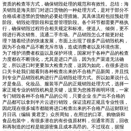
资质的检查等方式，确保销毁处理的规范和有效性。总结：海
关销毁是海关部门对进口货物的一种处理方式，是对于部分不
合格或者违禁的货物的必要处理措施。其具体流程包括预处理
阶段、销毁处理阶段和监督管理阶段。各个环节都需要严格执
行，确保销毁过程符合相关规定和标准。便送人、倾倒，更不
得进行再次销售、流通二手市场。产品销毁怎么才能更好处
理？随着经济的快速发展，市面上出现了很多产品销毁机构，
因为不合格产品不断充斥市场，造成消费者以及环境伤害。
为了维护消费者权益以及保护环境，国家对于各种产品的检查
力度都在不断强化，尤其是进口产品，因为生产渠道无法确
定，所以进口时更要加大检查力度，这因为如此，在很多进出
口关卡处我们能看到各种检查出来的不合格产品新闻，并且找
到专业产品销毁机构进行产品销毁处理方式。所以如果说什么
才是食品、化妆品、服装等产品的正规销毁处理方式，选择一
家正规专业的销毁机构是关键，这里为您推荐画明环境，一家
专门销毁各种不合格产品的公司，只要企业 生产出不合格的
产品都可以拿到半片云进行销毁，保证流程正规且专业性强，
因此现在很多城市都能将进口检查出来的不合格产品运财联社
月日讯（编辑 黄君芝）众所周知，在用过的口罩、购物袋和
食品包装中，有很多潜在的有价值原材料，但通常而言，回收
和再制造的过程是能源密集且成本高昂的。不过现在，据报