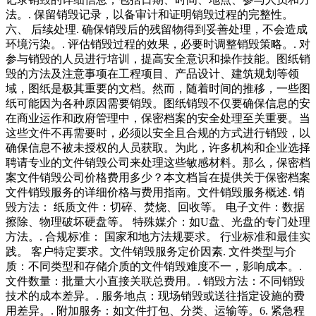
法。. 保留销毁记录，以备审计和证明销毁过程的完整性。
六、 后续处理. 确保销毁后的残留物得到妥善处理，不会造成
环境污染。. 评估销毁过程的效果，必要时调整销毁策略。. 对
参与销毁的人员进行培训，提高安全意识和操作技能。图纸销
毁的方法及注意事项在工程项目、产品设计、建筑规划等领
域，图纸是极其重要的文档。然而，随着时间的推移，一些图
纸可能因为各种原因需要销毁。图纸销毁不仅要确保信息的安
在商业运作和政府管理中，保密档案的安全处理至关重要。当
这些文件不再需要时，必须以安全且合规的方式进行销毁，以
确保信息不被未授权的人员获取。为此，许多机构和企业选择
聘请专业的文件销毁公司来处理这些敏感材料。那么，保密档
案文件销毁公司价格费用多少？本文档旨在提供关于保密档案
文件销毁服务的详细价格与费用指南。文件销毁服务概述. 销
毁方法： 纸质文件：切碎、焚烧、回收等。 电子文件：数据
擦除、物理破坏硬盘等。 特殊媒介：如U盘、光盘的专门处理
方法。. 合规标准： 国家和地方法规要求。 行业标准和最佳实
践。 客户特定要求。文件销毁服务定价因素. 文件类型与介
质：不同类型和存储介质的文件销毁难度不一，影响成本。.
文件数量：批量大小直接关联总费用。. 销毁方法：不同销毁
技术的成本差异。. 服务地点：现场销毁或送往指定设施的费
用差异。. 附加服务：如文件打包、分类、运输等。6. 紧急程