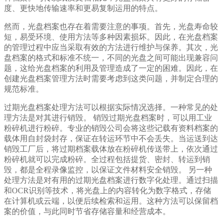
度、更快地传输速率和更易复制运用的特点。
然而，光盘档案也存在着需要注意的事项。首先，光盘寿命较
短，易受环境、使用方法等多种因素损坏。因此，在光盘档案
的管理过程中应当采取有效的方法进行维护与保养。其次，光
盘档案的格式和标准不统一，不同的光盘之间可能出现兼容问
题，这给光盘档案的利用及管理造成了一定的困难。因此，在
创建光盘档案管理方法时需要考虑到这类问题，并制定合理的
规范标准。
过期光盘档案处理方法可以根据实际情况选择。一种常见的处
理方法是对其进行销毁。 销毁过期光盘档案时，可以用工业
粉碎机进行粉碎。专业的销毁公司会将这些记载有资料档案的
载体用自封袋封存，保证在转运环节中不会丢失。当运送到达
销毁工厂后，将过期档案载体放在粉碎机传送带上，依次通过
粉碎机就可以完成粉碎。全过程包括提货、密封、转运到销
毁，都是全程录像监控，以保证文件材料安全销毁。 另一种
处理方法是对有用的过期光盘档案进行数字化处理。通过扫描
和OCR识别等技术，将光盘上的内容转化为数字格式，存储
在计算机或云端，以便后续检索和运用。这种方法可以保留档
案的价值，与此同时节省存储容量和经营成本。