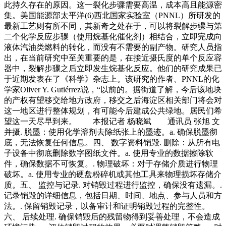
此持久存在的原因。这一裂化步骤需要高温，成本高且能源密
集。美国能源部太平洋(6)西北国家实验室（PNNL）所研发的
最新工艺则有所不同，其新奇之处在于，可以将裂解步骤与第
二个化学反应步骤（使用烷基化催化剂）相结合，立即完成向
液体汽油类燃料的转化，而没有不需要的副产物。研究人员指
出，在当前研究中至关重要的是，在接近摄氏度的单个反应容
器中，裂解步骤之后立即发生烷基化反应。他们的研究成果已
于近期发表在了《科学》杂志上。该研究的作者、PNNL的化
学家Oliver Y. Gutiérrez说，“以前的。据街道了解，今后该地块
的产权有望移交给地方政府，移交之后海淀区相关部门将会对
这一地区进行整体规划，有可能今后建成公共绿地。居民们希
望这一天尽早到来。 本报记者 杨晓斌 通讯员 张旭 文
并摄. 脱墨：使用化学溶剂去除纸张上的墨迹。a. 确保脱墨彻
底，无法恢复任何信息。四、 数字资料销毁. 删除：从所有电
子设备中彻底删除数字图纸文件。a. 使用专业的数据擦除软
件，确保数据不可恢复。. 物理破坏：对于存储介质进行物理
破坏。a. 使用专业的硬盘粉碎机或其他工具来物理损坏存储介
质。五、 监控与记录. 对销毁过程进行监控，确保没有遗漏。.
记录销毁的详细信息，包括日期、时间、地点、参与人员和方
法。. 保留销毁记录，以备审计和证明销毁过程的完整性。
六、 后续处理. 确保销毁后的残留物得到妥善处理，不会造成