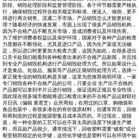
阶段、销毁处理阶段和监督管理阶段。各个环节都需要严格执
行，确保销毁过程符合相关规定和标准。便送人、倾倒，更不
得进行再次销售、流通二手市场。产品销毁怎么才能更好处
理？随着经济的快速发展，市面上出现了很多产品销毁机构，
因为不合格产品不断充斥市场，造成消费者以及环境伤害。
为了维护消费者权益以及保护环境，国家对于各种产品的检查
力度都在不断强化，尤其是进口产品，因为生产渠道无法确
定，所以进口时更要加大检查力度，这因为如此，在很多进出
口关卡处我们能看到各种检查出来的不合格产品新闻，并且找
到专业产品销毁机构进行产品销毁处理方式。所以如果说什么
才是食品、化妆品、服装等产品的正规销毁处理方式，选择一
家正规专业的销毁机构是关键，这里为您推荐画明环境，一家
专门销毁各种不合格产品的公司，只要企业 生产出不合格的
产品都可以拿到半片云进行销毁，保证流程正规且专业性强，
因此现在很多城市都能将进口检查出来的不合格产品运财联社
月日讯（编辑 黄君芝）众所周知，在用过的口罩、购物袋和
食品包装中，有很多潜在的有价值原材料，但通常而言，回收
和再制造的过程是能源密集且成本高昂的。不过现在，据报
道，有一种全新的工艺可以在不算太高的温度下快速生产燃
料，而且副产品很少。通常情况下，回收塑料需要“破裂”或分
裂坚韧而稳定的化学键，这些化学键也是塑料可以在环境中如