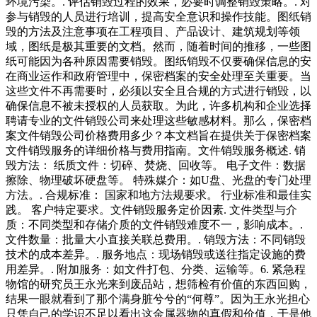
环境污染。. 评估销毁过程的效果，必要时调整销毁策略。. 对
参与销毁的人员进行培训，提高安全意识和操作技能。图纸销
毁的方法及注意事项在工程项目、产品设计、建筑规划等领
域，图纸是极其重要的文档。然而，随着时间的推移，一些图
纸可能因为各种原因需要销毁。图纸销毁不仅要确保信息的安
在商业运作和政府管理中，保密档案的安全处理至关重要。当
这些文件不再需要时，必须以安全且合规的方式进行销毁，以
确保信息不被未授权的人员获取。为此，许多机构和企业选择
聘请专业的文件销毁公司来处理这些敏感材料。那么，保密档
案文件销毁公司价格费用多少？本文档旨在提供关于保密档案
文件销毁服务的详细价格与费用指南。文件销毁服务概述. 销
毁方法： 纸质文件：切碎、焚烧、回收等。 电子文件：数据
擦除、物理破坏硬盘等。 特殊媒介：如U盘、光盘的专门处理
方法。. 合规标准： 国家和地方法规要求。 行业标准和最佳实
践。 客户特定要求。文件销毁服务定价因素. 文件类型与介
质：不同类型和存储介质的文件销毁难度不一，影响成本。.
文件数量：批量大小直接关联总费用。. 销毁方法：不同销毁
技术的成本差异。. 服务地点：现场销毁或送往指定设施的费
用差异。. 附加服务：如文件打包、分类、运输等。6. 紧急程
物馆的研究员王永光来到废品站，想筛检有价值的东西回购，
结果一眼就看到了那个满身脏兮兮的“何尊”。因为王永光担心
只凭自己的学识不足以看出这金属器物的真假和价值，于是他