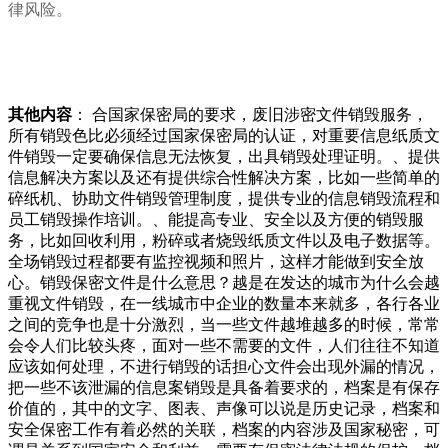
律风险。
其他内容
： 合国家保密局的要求，废旧涉密文件销毁服务，
所有销毁色比必须经过国家保密局的认证，对重要信息纸质文
件销毁一定要确保信息无法恢复，出具销毁处理证明。、提供
信息解决方案以及还有提供综合性解决方案，比如一些简单的
碎纸机、协助文件销毁管理制度，提供专业的信息销毁流程和
员工销毁操作培训。、能提高专业、安全以及方便的销毁服
务，比如回收利用，粉碎或者烧毁纸质文件以及电子数据等。
全场销毁过程都要有监控视频和照片，这样才能做到安全放
心。销毁保密文件是什么意思？越是在发达的城市为什么会越
重视文件销毁，在一线城市中企业的数量本来就多，各行各业
之间的竞争也是十分激烈，当一些文件越堆越多的时候，常常
会令人们比较头疼，面对一些不需要的文件，人们往往不知道
应该如何处理，不进行销毁的话担心文件会出现外漏的情况，
把一些不该泄漏的信息案销毁是具备着要求的，档案是有保存
价值的，其中的文字、图表、声像可以说是历史记录，档案和
安全保密工作有着必然的关联，档案的内容涉及国家秘密，可