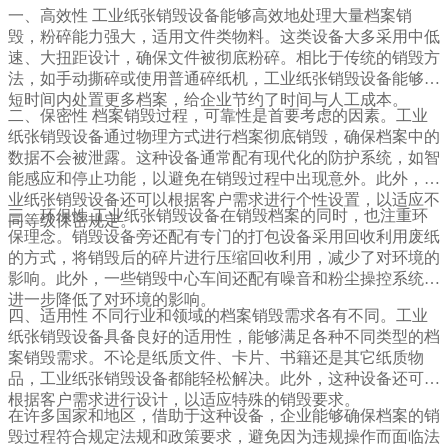
一、高效性 工业纸张销毁设备能够高效地处理大量档案销
毁，粉碎能力强大，适用文件类物料。这类设备大多采用中低
速、大扭距设计，确保文件被彻底粉碎。相比于传统的销毁方
法，如手动撕碎或使用普通碎纸机，工业纸张销毁设备能够在
短时间内处置更多档案，给企业节约了时间与人工成本。
二、保密性 档案销毁过程，可靠性是首要考虑的因素。工业
纸张销毁设备通过物理方式进行档案彻底销毁，确保档案中的
数据不会被泄露。这种设备通常配有现代化的防护系统，如智
能感应和停止功能，以避免在销毁过程中出现意外。此外，工
业纸张销毁设备还可以根据客户需求进行个性设置，以适应不
三、环保性 工业纸张销毁设备在销毁档案的同时，也注重环
同等级保密规定。
保理念。销毁设备旁还配有专门的打包设备采用回收利用废纸
的方式，将销毁后的碎片进行压缩回收利用，减少了对环境的
影响。此外，一些销毁中心车间还配有噪音和粉尘操控系统，
进一步降低了对环境的影响。
四、适用性 不同行业和领域的档案销毁需求各有不同。工业
纸张销毁设备具备良好的适用性，能够满足各种不同类型的档
案销毁需求。不论是纸质文件、卡片、书籍还是其它纸质物
品，工业纸张销毁设备都能轻松解决。此外，这种设备还可以
根据客户需求进行设计，以适应特殊的销毁要求。
在许多国家和地区，借助于这种设备，企业能够确保档案的销
毁过程符合规定法规和政策要求，避免因为违规操作而面临法