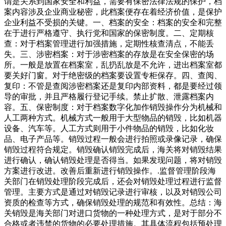
谓是关系到国家安全和利益，需要有保密法律法规的保护，档
案内容涉及企业商业秘密，此档案便存在着经济价值，是保护
企业利益不受损的关键。一、档案的安全：档案的安全和完整
在于进行严格遵守、执行党和国家的保密制度。二、定期核
查：对于档案管理进行加强措施，定期性核查清点，不能丢
失。三、涉密档案：对于涉密档案的存放是在安全保密的场
所。一般是放置在档案室，乱扔乱放是不允许，进出档案室都
要关好门窗。对于绝密级的档案要设置专柜保存。四、查阅、
复印：不管是查阅涉密档案还是复印内部资料，都是要经过领
导的审批，并且严格履行登记手续。禁止扩散、泄露档案内
容。五、保密制度：对于档案数字化加作销毁操作分为机械和
人工两种方式。机械方式一般用于大型物品的销毁，比如机器
设备、汽车等。人工方式则用于小件物品的销毁，比如化妆
品、电子产品等。销毁过程一般会进行拍照或录像记录，确保
销毁过程符合规定。销毁确认销毁完成后，海关将对销毁结果
进行确认，确认销毁处理是否得当。如果发现问题，将对销毁
方案进行改进。改善后重新进行销毁操作。.监督管理阶段海
关部门在销毁处理阶段完成后，还会对销毁处理过程进行监督
管理。主要方式是通过对销毁记录进行审核，以及对销毁公司
资质的检查等方式，确保销毁处理的规范和有效性。总结：海
关销毁是海关部门对进口货物的一种处理方式，是对于部分不
合格或者违禁的货物的必要处理措施。其具体流程包括预处理