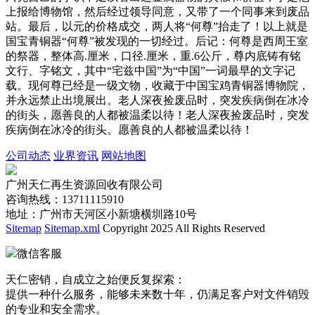
上报给博物馆，然后经过领导同意，又带了一个同事来到废品
站。最后，以元的价格成交，两人将“何尊”抬走了！以上就是
国宝青铜器“何尊”被发现的一切经过。后记：何尊是西周王室
的祭器，整体高.厘米，口径.厘米，重.6公斤，尊内底铸有铭
文行、字铭文，其中“宅兹中国”为“中国”一词最早的文字记
载。现何尊已经是一级文物，收藏于中国宝鸡青铜器博物院，
并永远禁止出境展出。老人深夜捡废品时，突发疾病倒在冰冷
的街头，愿善良的人都被温柔以待！老人深夜捡废品时，突发
疾病倒在冰冷的街头。愿善良的人都被温柔以待！
公司动态
业界资讯
网站地图
广州天仁再生资源回收有限公司
咨询热线：13711115910
地址：广州市天河区小新塘横圳路10号
Sitemap
Sitemap.xml
Copyright 2025 All Rights Reserved
微信客服
天仁密销，自成立之始便反复探索：
提供一种什么服务，能够未来数十年，仍满足客户对文件销毁
的专业和安全需求。