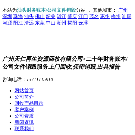
本站为
汕头财务账本/公司文件销毁
分站 ， 其他城市：
广州
深圳
珠海
汕头
佛山
韶关
湛江
肇庆
江门
茂名
惠州
梅州
汕尾
河源
阳江
清远
东莞
中山
潮州
揭阳
云浮
广州天仁再生资源回收有限公司
>二十年财务账本/
公司文件销毁服务
上门回收,保密销毁,出具报告
咨询电话：
13711115910
网站首页
公司简介
回收产品目录
客户案例
公司资质
新闻资讯
联系我们