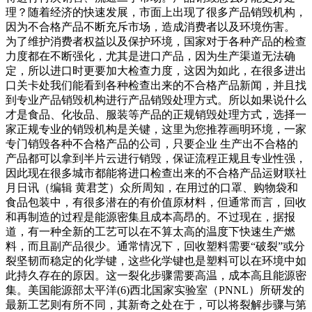
理？随着经济的快速发展，市面上出现了很多产品销毁机构，
因为不合格产品不断充斥市场，造成消费者以及环境伤害。
为了维护消费者权益以及保护环境，国家对于各种产品的检查
力度都在不断强化，尤其是进口产品，因为生产渠道无法确
定，所以进口时更要加大检查力度，这因为如此，在很多进出
口关卡处我们能看到各种检查出来的不合格产品新闻，并且找
到专业产品销毁机构进行产品销毁处理方式。所以如果说什么
才是食品、化妆品、服装等产品的正规销毁处理方式，选择一
家正规专业的销毁机构是关键，这里为您推荐画明环境，一家
专门销毁各种不合格产品的公司，只要企业 生产出不合格的
产品都可以拿到半片云进行销毁，保证流程正规且专业性强，
因此现在很多城市都能将进口检查出来的不合格产品运财联社
月日讯（编辑 黄君芝）众所周知，在用过的口罩、购物袋和
食品包装中，有很多潜在的有价值原材料，但通常而言，回收
和再制造的过程是能源密集且成本高昂的。不过现在，据报
道，有一种全新的工艺可以在不算太高的温度下快速生产燃
料，而且副产品很少。通常情况下，回收塑料需要“破裂”或分
裂坚韧而稳定的化学键，这些化学键也是塑料可以在环境中如
此持久存在的原因。这一裂化步骤需要高温，成本高且能源密
集。美国能源部太平洋(6)西北国家实验室（PNNL）所研发的
最新工艺则有所不同，其新奇之处在于，可以将裂解步骤与第