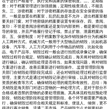
在于进行严格遵守、执行党和国家的保密制度。二、定期核
查：对于档案管理进行加强措施，定期性核查清点，不能丢
失。三、涉密档案：对于涉密档案的存放是在安全保密的场
所。一般是放置在档案室，乱扔乱放是不允许，进出档案室都
要关好门窗。对于绝密级的档案要设置专柜保存。四、查阅、
复印：不管是查阅涉密档案还是复印内部资料，都是要经过领
导的审批，并且严格履行登记手续。禁止扩散、泄露档案内
容。五、保密制度：对于档案数字化加作销毁操作分为机械和
人工两种方式。机械方式一般用于大型物品的销毁，比如机器
设备、汽车等。人工方式则用于小件物品的销毁，比如化妆
品、电子产品等。销毁过程一般会进行拍照或录像记录，确保
销毁过程符合规定。销毁确认销毁完成后，海关将对销毁结果
进行确认，确认销毁处理是否得当。如果发现问题，将对销毁
方案进行改进。改善后重新进行销毁操作。.监督管理阶段海
关部门在销毁处理阶段完成后，还会对销毁处理过程进行监督
管理。主要方式是通过对销毁记录进行审核，以及对销毁公司
资质的检查等方式，确保销毁处理的规范和有效性。总结：海
关销毁是海关部门对进口货物的一种处理方式，是对于部分不
合格或者违禁的货物的必要处理措施。其具体流程包括预处理
阶段、销毁处理阶段和监督管理阶段。各个环节都需要严格执
行，确保销毁过程符合相关规定和标准。便送人、倾倒，更不
得进行再次销售、流通二手市场。产品销毁怎么才能更好处