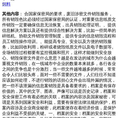
饲料
其他内容
： 合国家保密局的要求，废旧涉密文件销毁服务，
所有销毁色比必须经过国家保密局的认证，对重要信息纸质文
件销毁一定要确保信息无法恢复，出具销毁处理证明。、提供
信息解决方案以及还有提供综合性解决方案，比如一些简单的
碎纸机、协助文件销毁管理制度，提供专业的信息销毁流程和
员工销毁操作培训。、能提高专业、安全以及方便的销毁服
务，比如回收利用，粉碎或者烧毁纸质文件以及电子数据等。
全场销毁过程都要有监控视频和照片，这样才能做到安全放
心。销毁保密文件是什么意思？越是在发达的城市为什么会越
重视文件销毁，在一线城市中企业的数量本来就多，各行各业
之间的竞争也是十分激烈，当一些文件越堆越多的时候，常常
会令人们比较头疼，面对一些不需要的文件，人们往往不知道
应该如何处理，不进行销毁的话担心文件会出现外漏的情况，
把一些不该泄漏的信息案销毁是具备着要求的，档案是有保存
价值的，其中的文字、图表、声像可以说是历史记录，档案和
安全保密工作有着必然的关联，档案的内容涉及国家秘密，可
谓是关系到国家安全和利益，需要有保密法律法规的保护，档
案内容涉及企业商业秘密，此档案便存在着经济价值，是保护
企业利益不受损的关键。一、档案的安全：档案的安全和完整