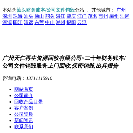
本站为
汕头财务账本/公司文件销毁
分站 ， 其他城市：
广州
深圳
珠海
汕头
佛山
韶关
湛江
肇庆
江门
茂名
惠州
梅州
汕尾
河源
阳江
清远
东莞
中山
潮州
揭阳
云浮
广州天仁再生资源回收有限公司
>二十年财务账本/
公司文件销毁服务
上门回收,保密销毁,出具报告
咨询电话：
13711115910
网站首页
公司简介
回收产品目录
客户案例
公司资质
新闻资讯
联系我们