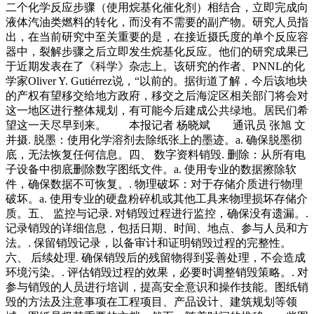
二个化学反应步骤（使用烷基化催化剂）相结合，立即完成向
液体汽油类燃料的转化，而没有不需要的副产物。研究人员指
出，在当前研究中至关重要的是，在接近摄氏度的单个反应容
器中，裂解步骤之后立即发生烷基化反应。他们的研究成果已
于近期发表在了《科学》杂志上。该研究的作者、PNNL的化
学家Oliver Y. Gutiérrez说，“以前的。据街道了解，今后该地块
的产权有望移交给地方政府，移交之后海淀区相关部门将会对
这一地区进行整体规划，有可能今后建成公共绿地。居民们希
望这一天尽早到来。 本报记者 杨晓斌 通讯员 张旭 文
并摄. 脱墨：使用化学溶剂去除纸张上的墨迹。a. 确保脱墨彻
底，无法恢复任何信息。四、 数字资料销毁. 删除：从所有电
子设备中彻底删除数字图纸文件。a. 使用专业的数据擦除软
件，确保数据不可恢复。. 物理破坏：对于存储介质进行物理
破坏。a. 使用专业的硬盘粉碎机或其他工具来物理损坏存储介
质。五、 监控与记录. 对销毁过程进行监控，确保没有遗漏。.
记录销毁的详细信息，包括日期、时间、地点、参与人员和方
法。. 保留销毁记录，以备审计和证明销毁过程的完整性。
六、 后续处理. 确保销毁后的残留物得到妥善处理，不会造成
环境污染。. 评估销毁过程的效果，必要时调整销毁策略。. 对
参与销毁的人员进行培训，提高安全意识和操作技能。图纸销
毁的方法及注意事项在工程项目、产品设计、建筑规划等领