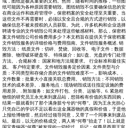
域，图纸是极其重要的文档。然而，随着时间的推移，一些图
纸可能因为各种原因需要销毁。图纸销毁不仅要确保信息的安
在商业运作和政府管理中，保密档案的安全处理至关重要。当
这些文件不再需要时，必须以安全且合规的方式进行销毁，以
确保信息不被未授权的人员获取。为此，许多机构和企业选择
聘请专业的文件销毁公司来处理这些敏感材料。那么，保密档
案文件销毁公司价格费用多少？本文档旨在提供关于保密档案
文件销毁服务的详细价格与费用指南。文件销毁服务概述. 销
毁方法： 纸质文件：切碎、焚烧、回收等。 电子文件：数据
擦除、物理破坏硬盘等。 特殊媒介：如U盘、光盘的专门处理
方法。. 合规标准： 国家和地方法规要求。 行业标准和最佳实
践。 客户特定要求。文件销毁服务定价因素. 文件类型与介
质：不同类型和存储介质的文件销毁难度不一，影响成本。.
文件数量：批量大小直接关联总费用。. 销毁方法：不同销毁
技术的成本差异。. 服务地点：现场销毁或送往指定设施的费
用差异。. 附加服务：如文件打包、分类、运输等。6. 紧急程
物馆的研究员王永光来到废品站，想筛检有价值的东西回购，
结果一眼就看到了那个满身脏兮兮的“何尊”。因为王永光担心
只凭自己的学识不足以看出这金属器物的真假和价值，于是他
上报给博物馆，然后经过领导同意，又带了一个同事来到废品
站。最后，以元的价格成交，两人将“何尊”抬走了！以上就是
国宝青铜器“何尊”被发现的一切经过。后记：何尊是西周王室