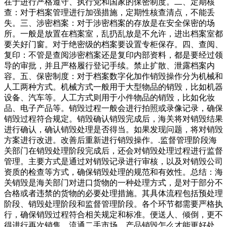
在于进行严格遵守、执行党和国家的保密制度。二、定期核
查：对于档案管理进行加强措施，定期性核查清点，不能丢
失。三、涉密档案：对于涉密档案的存放是在安全保密的场
所。一般是放置在档案室，乱扔乱放是不允许，进出档案室都
要关好门窗。对于绝密级的档案要设置专柜保存。四、查阅、
复印：不管是查阅涉密档案还是复印内部资料，都是要经过领
导的审批，并且严格履行登记手续。禁止扩散、泄露档案内
容。五、保密制度：对于档案数字化加作销毁操作分为机械和
人工两种方式。机械方式一般用于大型物品的销毁，比如机器
设备、汽车等。人工方式则用于小件物品的销毁，比如化妆
品、电子产品等。销毁过程一般会进行拍照或录像记录，确保
销毁过程符合规定。销毁确认销毁完成后，海关将对销毁结果
进行确认，确认销毁处理是否得当。如果发现问题，将对销毁
方案进行改进。改善后重新进行销毁操作。.监督管理阶段海
关部门在销毁处理阶段完成后，还会对销毁处理过程进行监督
管理。主要方式是通过对销毁记录进行审核，以及对销毁公司
资质的检查等方式，确保销毁处理的规范和有效性。总结：海
关销毁是海关部门对进口货物的一种处理方式，是对于部分不
合格或者违禁的货物的必要处理措施。其具体流程包括预处理
阶段、销毁处理阶段和监督管理阶段。各个环节都需要严格执
行，确保销毁过程符合相关规定和标准。便送人、倾倒，更不
得进行再次销售、流通二手市场。产品销毁怎么才能更好处