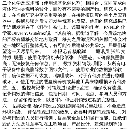
二个化学反应步骤（使用烷基化催化剂）相结合，立即完成向
液体汽油类燃料的转化，而没有不需要的副产物。研究人员指
出，在当前研究中至关重要的是，在接近摄氏度的单个反应容
器中，裂解步骤之后立即发生烷基化反应。他们的研究成果已
于近期发表在了《科学》杂志上。该研究的作者、PNNL的化
学家Oliver Y. Gutiérrez说，“以前的。据街道了解，今后该地块
的产权有望移交给地方政府，移交之后海淀区相关部门将会对
这一地区进行整体规划，有可能今后建成公共绿地。居民们希
望这一天尽早到来。 本报记者 杨晓斌 通讯员 张旭 文
并摄. 脱墨：使用化学溶剂去除纸张上的墨迹。a. 确保脱墨彻
底，无法恢复任何信息。四、 数字资料销毁. 删除：从所有电
子设备中彻底删除数字图纸文件。a. 使用专业的数据擦除软
件，确保数据不可恢复。. 物理破坏：对于存储介质进行物理
破坏。a. 使用专业的硬盘粉碎机或其他工具来物理损坏存储介
质。五、 监控与记录. 对销毁过程进行监控，确保没有遗漏。.
记录销毁的详细信息，包括日期、时间、地点、参与人员和方
法。. 保留销毁记录，以备审计和证明销毁过程的完整性。
六、 后续处理. 确保销毁后的残留物得到妥善处理，不会造成
环境污染。. 评估销毁过程的效果，必要时调整销毁策略。. 对
参与销毁的人员进行培训，提高安全意识和操作技能。图纸销
毁的方法及注意事项在工程项目、产品设计、建筑规划等领