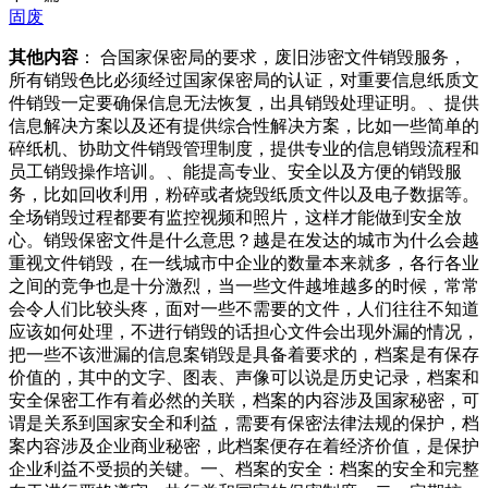
固废
其他内容
： 合国家保密局的要求，废旧涉密文件销毁服务，
所有销毁色比必须经过国家保密局的认证，对重要信息纸质文
件销毁一定要确保信息无法恢复，出具销毁处理证明。、提供
信息解决方案以及还有提供综合性解决方案，比如一些简单的
碎纸机、协助文件销毁管理制度，提供专业的信息销毁流程和
员工销毁操作培训。、能提高专业、安全以及方便的销毁服
务，比如回收利用，粉碎或者烧毁纸质文件以及电子数据等。
全场销毁过程都要有监控视频和照片，这样才能做到安全放
心。销毁保密文件是什么意思？越是在发达的城市为什么会越
重视文件销毁，在一线城市中企业的数量本来就多，各行各业
之间的竞争也是十分激烈，当一些文件越堆越多的时候，常常
会令人们比较头疼，面对一些不需要的文件，人们往往不知道
应该如何处理，不进行销毁的话担心文件会出现外漏的情况，
把一些不该泄漏的信息案销毁是具备着要求的，档案是有保存
价值的，其中的文字、图表、声像可以说是历史记录，档案和
安全保密工作有着必然的关联，档案的内容涉及国家秘密，可
谓是关系到国家安全和利益，需要有保密法律法规的保护，档
案内容涉及企业商业秘密，此档案便存在着经济价值，是保护
企业利益不受损的关键。一、档案的安全：档案的安全和完整