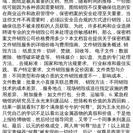
域，图纸是极其重要的文档。然而，随着时间的推移，一些图
纸可能因为各种原因需要销毁。图纸销毁不仅要确保信息的安
在商业运作和政府管理中，保密档案的安全处理至关重要。当
这些文件不再需要时，必须以安全且合规的方式进行销毁，以
确保信息不被未授权的人员获取。为此，许多机构和企业选择
聘请专业的文件销毁公司来处理这些敏感材料。那么，保密档
案文件销毁公司价格费用多少？本文档旨在提供关于保密档案
文件销毁服务的详细价格与费用指南。文件销毁服务概述. 销
毁方法： 纸质文件：切碎、焚烧、回收等。 电子文件：数据
擦除、物理破坏硬盘等。 特殊媒介：如U盘、光盘的专门处理
方法。. 合规标准： 国家和地方法规要求。 行业标准和最佳实
践。 客户特定要求。文件销毁服务定价因素. 文件类型与介
质：不同类型和存储介质的文件销毁难度不一，影响成本。.
文件数量：批量大小直接关联总费用。. 销毁方法：不同销毁
技术的成本差异。. 服务地点：现场销毁或送往指定设施的费
用差异。. 附加服务：如文件打包、分类、运输等。6. 紧急程
物馆的研究员王永光来到废品站，想筛检有价值的东西回购，
结果一眼就看到了那个满身脏兮兮的“何尊”。因为王永光担心
只凭自己的学识不足以看出这金属器物的真假和价值，于是他
上报给博物馆，然后经过领导同意，又带了一个同事来到废品
站。最后，以元的价格成交，两人将“何尊”抬走了！以上就是
国宝青铜器“何尊”被发现的一切经过。后记：何尊是西周王室